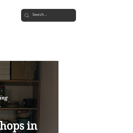
ティビテイ
Events
More
ing
hops in