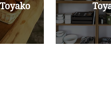
n Toyako
Toy