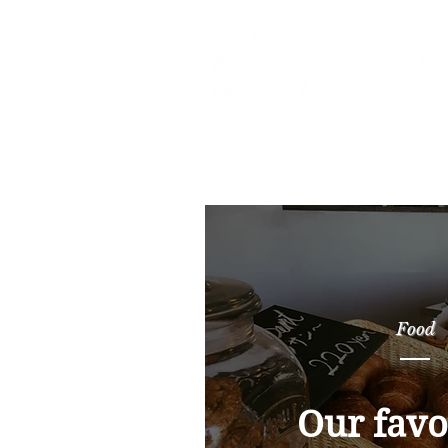
Food
Our favo